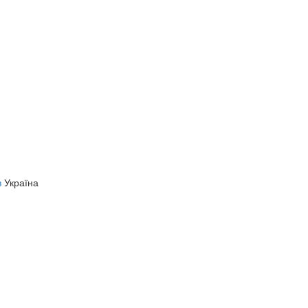
в
Україна