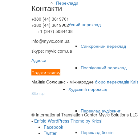
Переклади
Контакти
+380 (44) 3619701
Усний переклад
+380 (44) 3619702
+1 (347) 5084438
info@myvic.com.ua
Синхронний переклад
skype: myvic.com.ua
Адреси
Послідовний переклад
Подати заявку
Майвік Солюшнс - міжнародне
бюро перекладів Киї
Художній переклад
Sitemap
Переклад аудіокниг
© International Translation Center Myvic Solutions LLC
-
Enfold WordPress Theme by Kriesi
Facebook
Переклад блогів
Twitter