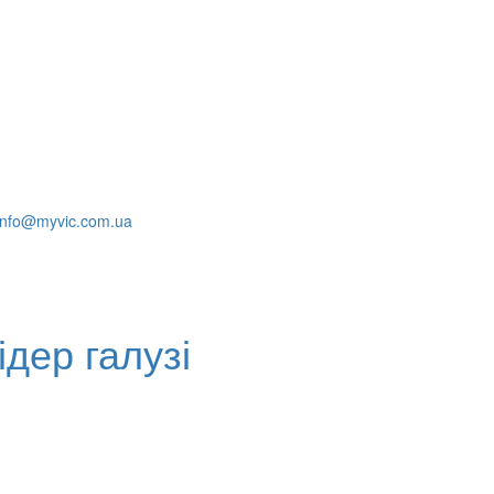
info@myvic.com.ua
дер галузі