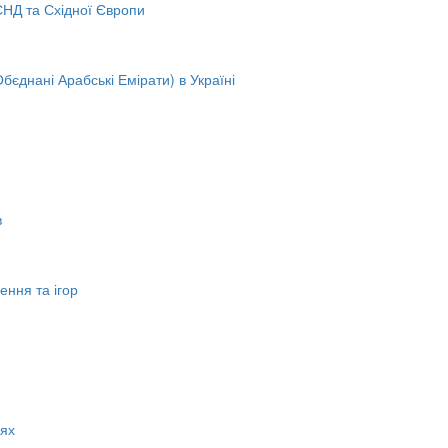
 СНД та Східної Європи
бєднані Арабські Емірати) в Україні
в
ення та ігор
нях