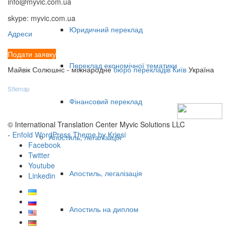
info@myvic.com.ua
skype: myvic.com.ua
Юридичний переклад
Адреси
Подати заявку
Переклад економічної тематики
Майвік Солюшнс - міжнародне
бюро перекладів Київ
Україна
Sitemap
Фінансовий переклад
© International Translation Center Myvic Solutions LLC
-
Enfold WordPress Theme by Kriesi
Апостиль, легалізація
Facebook
Twitter
Youtube
Апостиль, легалізація
Linkedin
Апостиль на диплом