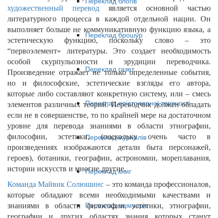
Переклад блогів
художественный перевод
является основной частью
литературного процесса в каждой отдельной нации. Он
выполняет больше не коммуникативную функцию языка, а
Переклад брошур
эстетическую функцию, поскольку слово – это
“первоэлемент» литературы. Это создает необходимость
особой скурпульозности и эрудиции переводчика.
Переклад газет
Произведение отражает не только определенные события,
но и философские, эстетические взгляды его автора,
которые либо составляют конкретную систему, или – смесь
Переклад епістолярної творчості
элементов различных теорий. Переводчик должен обладать
если не в совершенстве, то по крайней мере на достаточном
уровне для перевода знаниями в области этнографии,
Переклад журналів
философии, эстетики, (поскольку очень часто в
произведениях изображаются детали быта персонажей,
героев), ботаники, географии, астрономии, мореплавания,
истории искусств и многие другие.
Переклад книг
Команда Майвик Солюшинс
– это команда профессионалов,
которые обладают всеми необходимыми качествами и
Переклад мемуарів
знаниями в области философии, эстетики, этнографии,
географии и других областях знания которых станут