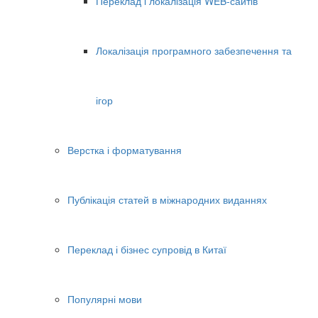
Переклад і локалізація WEB-сайтів
Локалізація програмного забезпечення та
ігор
Верстка і форматування
Публікація статей в міжнародних виданнях
Переклад і бізнес супровід в Китаї
Популярні мови