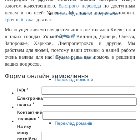
залогом качественного,
быстрого перевода
по доступным
ценам
и по всей Украине. Мы также можем выполнить
Переклад науково-популярних
срочный
заказ
для вас.
Мы осуществляем своя деятельность не только в
Киеве
, но и
публікацій
в таких городах Украины, как:
Винница, Донецк, Одесса,
Запорожье, Харьков, Днепропетровск
и другие. Мы
работаем для людей, поэтому ваши отзывы о нашей работе
Переклад оповідань
очень важны для нас! Будем рады вам помочь в решении
ваших вопросов.
Форма онлайн замовлення
Переклад повістей
Ім'я
*
Електронна
Переклад публіцистики
пошта
*
Контактний
телефон
*
Переклад романів
На яку
мову
потрібен