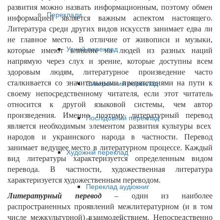
развития можно назвать информационным, поэтому обмен
Переклади
информацией является важным аспектом настоящего.
Литература среди других видов искусств занимает едва ли
не главное место. В отличие от живописи и музыки,
Усний переклад
которые имеют влияние на людей из разных наций
напрямую через слух и зрение, которые доступны всем
здоровым людям, литературное произведение часто
Синхронний переклад
сталкивается со значительными препятствиями на пути к
своему непосредственному читателя, если этот читатель
относится к другой языковой системы, чем автор
произведения. Именно поэтому
литературный перевод
Послідовний переклад
является необходимым элементом развития культуры всех
народов и украинского народа в частности. Перевод
занимает ведущее место в литературном процессе. Каждый
Художній переклад
вид литературы характеризуется определенным видом
перевода. В частности, художественная литература
характеризуется художественным переводом.
Переклад аудіокниг
Литературный перевод
– один из наиболее
распространенных проявлений межлитературном (и в том
числе межкультурной) взаимодействием. Непосредственно