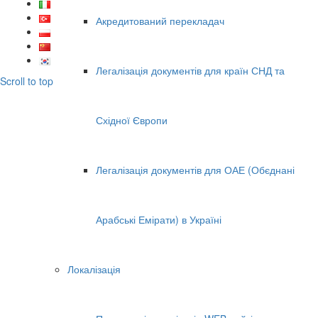
Акредитований перекладач
Легалізація документів для країн СНД та
Scroll to top
Східної Європи
Легалізація документів для ОАЕ (Обєднані
Арабські Емірати) в Україні
Локалізація