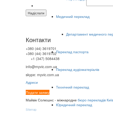
Медичний переклад
Департамент медичного пе
Контакти
+380 (44) 3619701
Переклад паспорта
+380 (44) 3619702
+1 (347) 5084438
info@myvic.com.ua
Переклад аудіоматеріалів
skype: myvic.com.ua
Адреси
Технічний переклад
Подати заявку
Майвік Солюшнс - міжнародне
бюро перекладів Киї
Юридичний переклад
Sitemap