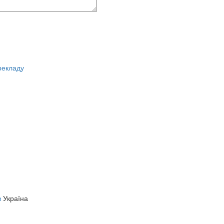
рекладу
в
Україна