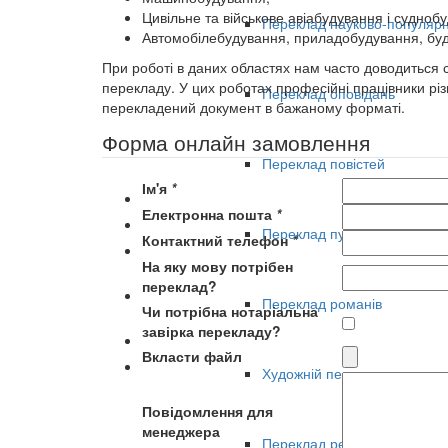
Цивільне та військове авіабудування і судноб
Переклад науково-популярн
Автомобілебудування, приладобудування, буд
При роботі в даних областях нам часто доводиться 
перекладу. У цих роботах професійні працівники різ
Переклад оповідань
перекладений документ в бажаному форматі.
Форма онлайн замовлення
Переклад повістей
Ім'я
*
Електронна пошта
*
Переклад публіцистики
Контактний телефон
*
На яку мову потрібен
переклад?
Переклад романів
Чи потрібна нотаріальна
завірка перекладу?
Вкласти файл
Художній переклад прози
Повідомлення для
менеджера
Переклад рекламних матері