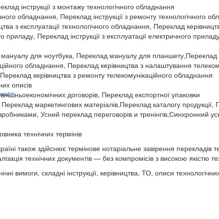
реклад інструкції з монтажу технологічного обладнання
ічного обладнання, Переклад інструкції з ремонту технологічного о
цтва з експлуатації технологічного обладнання, Переклад керівницт
го приладу, Переклад інструкції з експлуатації електричного прилад
 мануалу для ноутбука, Переклад мануалу для планшету,Переклад
ційного обладнання, Переклад керівництва з налаштування телеком
,Переклад керівництва з ремонту телекомунікаційного обладнання
них описів
чості
внішньоекономічних договорів, Переклад експортної упаковки
 Переклад маркетингових матеріалів,Переклад каталогу продукції,
зробниками, Усний переклад переговорів и тренінгів,Синхронний у
овника технічних термінів
країні також здійснює термінове нотаріальне завірення перекладів те
лізація технічних документів — без компромісів з високою якістю те
чні вимоги, складні інструкції, керівництва, ТО, описи технологічних