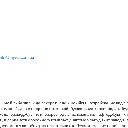
info@myvic.com.ua
ших й вибагливих до ресурсів, але й найбільш затребуваних видів п
компаній, девелоперських компаній, будівельних холдингів, авіабуд
мств, газовидобувних й газорозподільних компаній, нафтодобувних
, підприємств оборонного комплексу, автомобілебудівних заводів, п
приємств з виробництва алкогольних та безалкогольних напоїв, агр