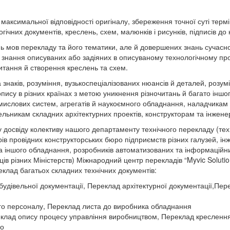
максимальної відповідності оригіналу, збереження точної суті терм
них документів, креслень, схем, малюнків і рисунків, підписів до 
 мов перекладу та його тематики, але й довершених знань сучасної т
го знання описуваних або задіяних в описуваному технологічному пр
итання й створення креслень та схем.
 знаків, розуміння, вузькоспеціалізованих нюансів й деталей, розум
пису в різних країнах з метою уникнення різночитань й багато іншо
ислових систем, агрегатів й наукоємного обладнання, наладчикам 
ельникам складних архітектурних проектів, конструкторам та інжене
досвіду колективу нашого департаменту технічного перекладу (техні
орів провідних конструкторських бюро підприємств різних галузей, і
та іншого обладнання, розробників автоматизованих та інформаційни
ців різних Міністерств) Міжнародний центр перекладів “Myvic Solution
клад багатьох складних технічних документів:
удівельної документації, Переклад архітектурної документації,Пере
ого персоналу, Переклад листа до виробника обладнання
еклад опису процесу управління виробництвом, Переклад креслення
ро