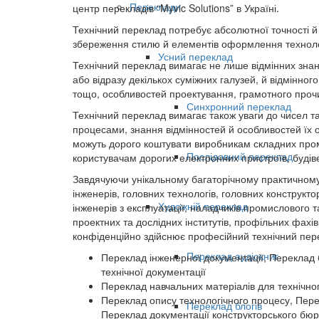
Переклади
центр перекладів “Myvic Solutions” в Україні.
Технічний переклад потребує абсолютної точності й 
збереження стилю й елементів оформлення технологіч
Усний переклад
Технічний переклад вимагає не лише відмінних знань
або відразу декількох суміжних галузей, й відмінно
тощо, особливостей проектування, грамотного проч
Синхронний переклад
Технічний переклад вимагає також уваги до чисел та
процесами, знання відмінностей й особливостей їх о
можуть дорого коштувати виробникам складних пром
Послідовний переклад
користувачам дорогих електронних пристроїв, будів
Завдячуючи унікальному багаторічному практичному 
інженерів, головних технологів, головних конструкт
Художній переклад
інженерів з експлуатації, наладчиків промислового 
проектних та дослідних інститутів, профільних фахів
конфіденційно здійснює професійний технічний пере
Переклад аудіокниг
Переклад інженерної документації, Переклад б
технічної документації
Переклад навчальних матеріалів для технічн
Переклад опису технологічного процесу, Пер
Переклад блогів
Переклад документації конструкторського бю