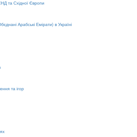
 СНД та Східної Європи
бєднані Арабські Емірати) в Україні
в
ення та ігор
нях