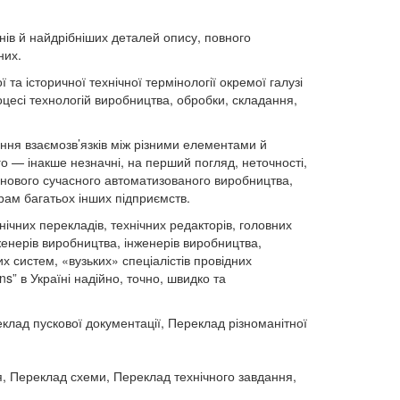
інів й найдрібніших деталей опису, повного
них.
а історичної технічної термінології окремої галузі
оцесі технологій виробництва, обробки, складання,
іння взаємозв’язків між різними елементами й
го — інакше незначні, на перший погляд, неточності,
нового сучасного автоматизованого виробництва,
рам багатьох інших підприємств.
чних перекладів, технічних редакторів, головних
нженерів виробництва, інженерів виробництва,
х систем, «вузьких» спеціалістів провідних
s” в Україні надійно, точно, швидко та
клад пускової документації, Переклад різноманітної
, Переклад схеми, Переклад технічного завдання,