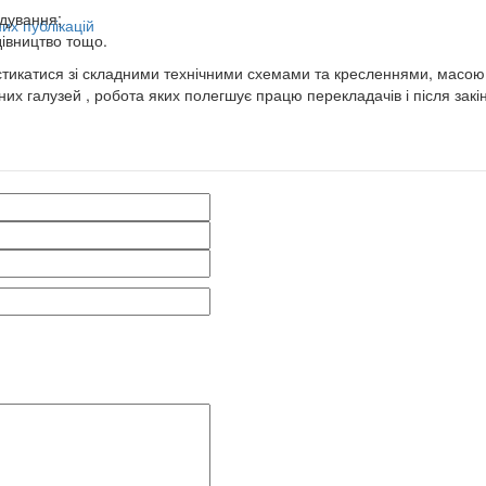
удування;
их публікацій
івництво тощо.
стикатися зі складними технічними схемами та кресленнями, масою
них галузей , робота яких полегшує працю перекладачів і після за
алів