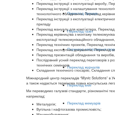
Переклад інструкції з експлуатації виробу, Пе
Переклад інструкції з налаштування технолог
Переклад брошур
технологічного обладнання, Переклад керівни
Переклад інструкції з експлуатації електрично
приладу
Переклад мануалу для комп’ютера, Переклад
Переклад газет
Переклад керівництва з монтажу телекомуніка
експлуатації телекомунікаційного обладнання
Переклад технічних проектів, Переклад техніч
Переклад епістолярної твор
Переклад експортних документів, Переклад зо
Переклад презентацій обладнання та виробів,
Послідовний усний переклад переговорів з ро
технічних семінарів
Переклад журналів
Складання технічного глосарію, Складання сл
Міжнародний центр перекладів “Myvic Solutions” в У
а також надається термінова повна консульська лега
Переклад книг
Ми переводимо галузеві стандарти, різноманітні техні
наприклад:
Переклад мемуарів
Металургія;
Вугільна і нафтогазова промисловість;
Машинобудування;