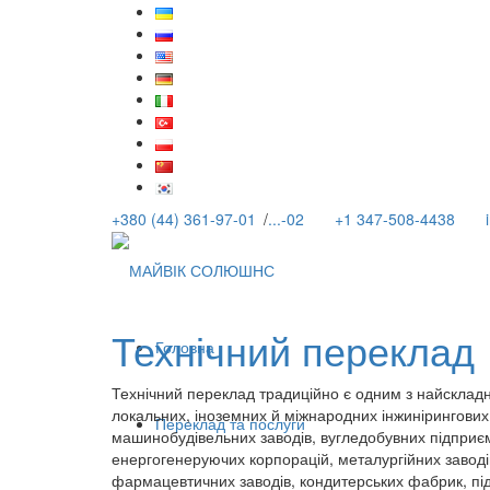
+380 (44) 361-97-01
/
...-02
+1 347-508-4438
Технічний переклад
Головна
Технічний переклад традиційно є одним з найскладні
локальних, іноземних й міжнародних інжинірингових 
Переклад та послуги
машинобудівельних заводів, вугледобувних підприє
енергогенеруючих корпорацій, металургійних заводів
фармацевтичних заводів, кондитерських фабрик, під