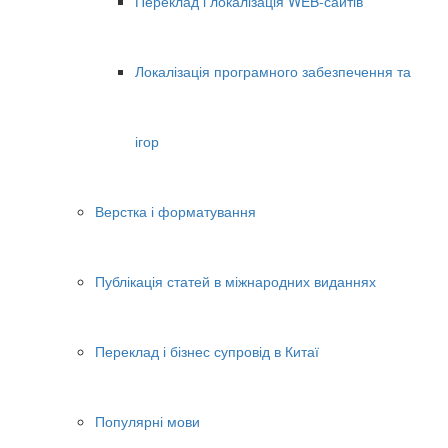
Переклад і локалізація WEB-сайтів
Локалізація програмного забезпечення та
ігор
Верстка і форматування
Публікація статей в міжнародних виданнях
Переклад і бізнес супровід в Китаї
Популярні мови