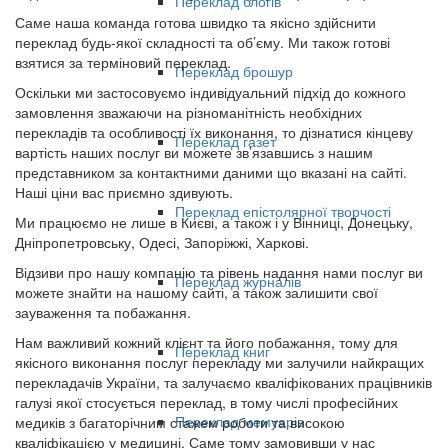
Переклад блогів
Саме наша команда готова швидко та якісно здійснити
переклад будь-якої складності та об’єму. Ми також готові
взятися за терміновий переклад.
Переклад брошур
Оскільки ми застосовуємо індивідуальний підхід до кожного
замовлення зважаючи на різноманітність необхідних
перекладів та особливості їх виконання, то дізнатися кінцеву
Переклад газет
вартість наших послуг ви можете зв’язавшись з нашим
представником за контактними даними що вказані на сайті.
Наші ціни вас приємно здивують.
Переклад епістолярної творчості
Ми працюємо не лише в Києві, а також і у Вінниці, Донецьку,
Дніпропетровську, Одесі, Запоріжжі, Харкові.
Відзиви про нашу компанію та рівень надання нами послуг ви
Переклад журналів
можете знайти на нашому сайті, а також залишити свої
зауваження та побажання.
Нам важливий кожний клієнт та його побажання, тому для
Переклад книг
якісного виконання послуг перекладу ми залучили найкращих
перекладачів України, та залучаємо кваліфікованих працівників
галузі якої стосується переклад, в тому числі професійних
Переклад мемуарів
медиків з багаторічним стажем роботи та високою
кваліфікацією у медицині. Саме тому замовивши у нас