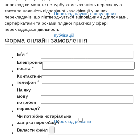
переклад ви можете не турбуватись за якість перекладу а
також за наявність відповідної кваліфікації у наших
Переклад науково-популярних
перекладачів, що підтверджується відповідними дипломами,
сертифікатами та роками плідної практики у сфері
перекладацької діяльності.
публікацій
Форма онлайн замовлення
Ім'я
*
Переклад оповідань
Електронна
пошта
*
Контактний
Переклад повістей
телефон
*
На яку
мову
Переклад публіцистики
потрібен
переклад?
Чи потрібна нотаріальна
Переклад романів
завірка перекладу?
Вкласти файл