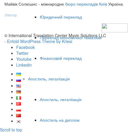
Майвік Солюшнс - міжнародне
бюро перекладів Київ
Україна
Sitemap
Юридичний переклад
© International Translation Center Myvic Solutions LLC
Переклад економічної тематики
-
Enfold WordPress Theme by Kriesi
Facebook
Twitter
Фінансовий переклад
Youtube
Linkedin
Апостиль, легалізація
Апостиль, легалізація
Апостиль на диплом
Scroll to top