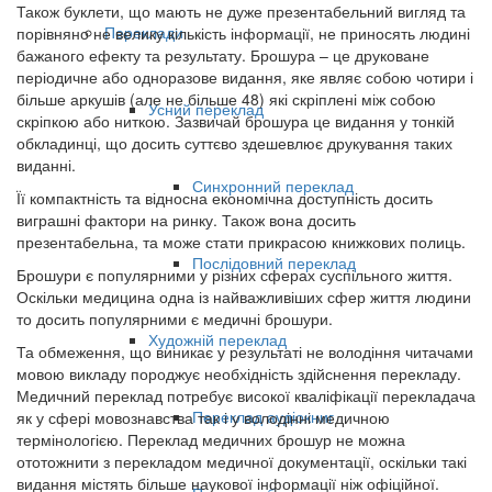
Також буклети, що мають не дуже презентабельний вигляд та
Переклади
порівняно не велику кількість інформації, не приносять людині
бажаного ефекту та результату. Брошура – це друковане
періодичне або одноразове видання, яке являє собою чотири і
більше аркушів (але не більше 48) які скріплені між собою
Усний переклад
скріпкою або ниткою. Зазвичай брошура це видання у тонкій
обкладинці, що досить суттєво здешевлює друкування таких
виданні.
Синхронний переклад
Її компактність та відносна економічна доступність досить
виграшні фактори на ринку. Також вона досить
презентабельна, та може стати прикрасою книжкових полиць.
Послідовний переклад
Брошури є популярними у різних сферах суспільного життя.
Оскільки медицина одна із найважливіших сфер життя людини
то досить популярними є медичні брошури.
Художній переклад
Та обмеження, що виникає у результаті не володіння читачами
мовою викладу породжує необхідність здійснення перекладу.
Медичний переклад потребує високої кваліфікації перекладача
Переклад аудіокниг
як у сфері мовознавства так і у володінні медичною
термінологією. Переклад медичних брошур не можна
ототожнити з перекладом медичної документації, оскільки такі
видання містять більше наукової інформації ніж офіційної.